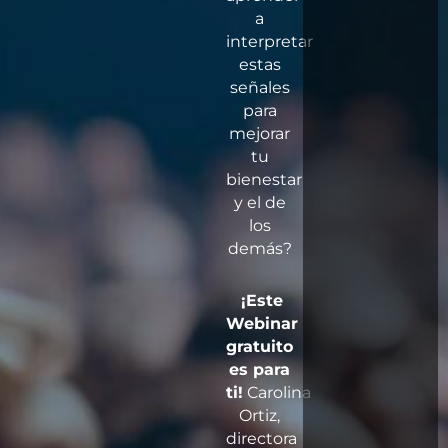
a
interpretar
estas
señales
para
mejorar
tu
bienestar
y el de
los
demás?
¡Este
Webinar
gratuito
es para
ti!
Carolina
Ortiz,
directora