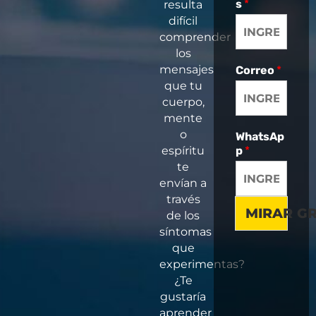
s
*
resulta
difícil
comprender
los
mensajes
Correo
*
que tu
cuerpo,
mente
o
WhatsAp
espíritu
p
*
te
envían a
través
MIRAR G
de los
síntomas
que
experimentas?
¿Te
gustaría
aprender