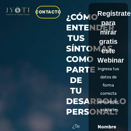
CONTACTO
Regístrate
¿CÓMO
para
ENTENDER
mirar
TUS
gratis
SÍNTOMAS
este
COMO
Webinar
PARTE
Ingresa tus
datos de
DE
forma
TU
correcta
DESARROLLO
para poder
PERSONAL?
validarte
¿Te
Nombre