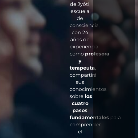
de Jyôti,
escuela
de
consciencia,
con 24
años de
experiencia
como
profesora
y
terapeuta
,
compartirá
sus
conocimientos
sobre
los
cuatro
pasos
fundamentales
para
comprender
el