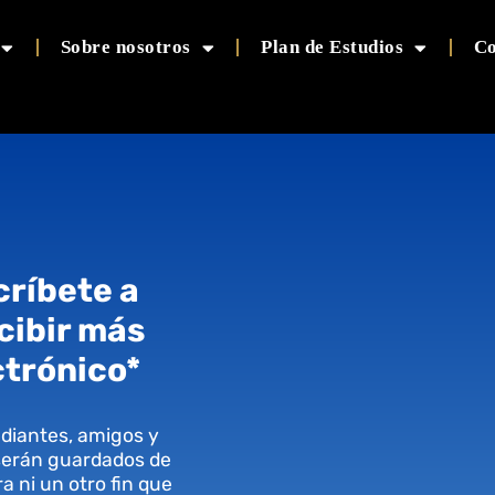
Sobre nosotros
Plan de Estudios
Co
críbete a
cibir más
ctrónico*
diantes, amigos y
 serán guardados de
a ni un otro fin que