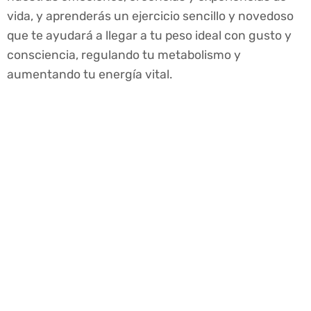
vida, y aprenderás un ejercicio sencillo y novedoso
que te ayudará a llegar a tu peso ideal con gusto y
consciencia, regulando tu metabolismo y
aumentando tu energía vital.
Con una mano en el
corazón, ¿crees que
realmente puedes
lograr tu peso ideal y
mantenerlo para