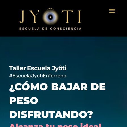
Taller Escuela Jyôti
#EscuelaJyotiEnTerreno
¿CÓMO BAJAR DE
PESO
DISFRUTANDO?
Alcanza tu peso ideal